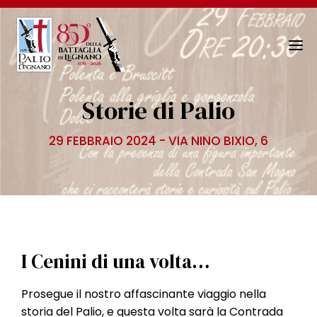
N
a
v
Storie di Palio
i
g
29 FEBBRAIO 2024 - VIA NINO BIXIO, 6
a
z
i
o
n
e
T
I Cenini di una volta…
o
g
Prosegue il nostro affascinante viaggio nella
g
storia del Palio, e questa volta sarà la Contrada