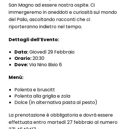
l
San Magno ad essere nostra ospite. Ci
e
immergeremo in aneddoti e curiosità sul mondo
del Palio, ascoltando racconti che ci
riporteranno indietro nel tempo.
Dettagli dell’Evento:
Data:
Giovedì 29 Febbraio
Orario:
20:30
Dove:
Via Nino Bixio 6
Menù:
Polenta e bruscitt
Polenta alla griglia e zola
Dolce (In alternativa pasta al pesto)
La prenotazione è obbligatoria e dovrà essere
effettuata entro martedì 27 febbraio al numero