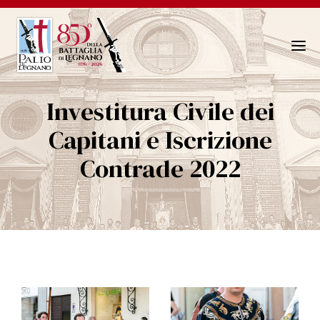
N
a
v
Investitura Civile dei
i
g
Capitani e Iscrizione
a
Contrade 2022
z
i
o
n
e
T
o
g
g