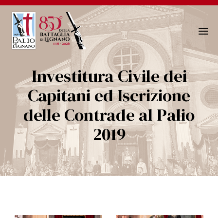
N
a
v
Investitura Civile dei
i
g
Capitani ed Iscrizione
a
delle Contrade al Palio
z
i
2019
o
n
e
T
o
g
g