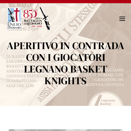
N
a
v
APERITIVO IN CONTRADA
i
g
CON I GIOCATORI
a
LEGNANO BASKET
z
i
KNIGHTS
o
n
e
T
o
g
g