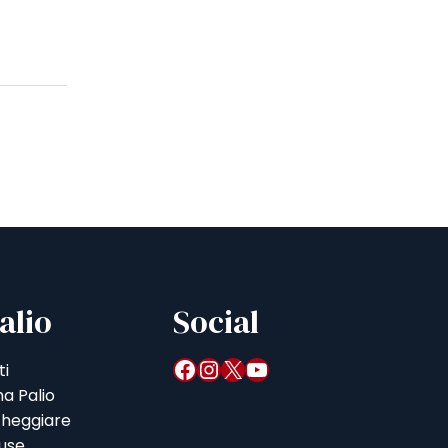
alio
Social
Facebook
Instagram
X
YouTube
ti
a Palio
heggiare
iuse