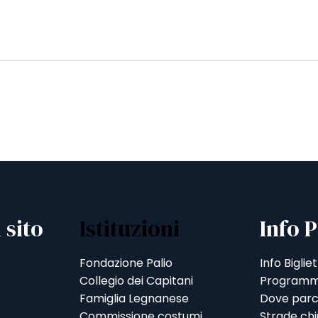
 sito
Istituzioni
Info P
Fondazione Palio
Info Bigliet
Collegio dei Capitani
Programm
Famiglia Legnanese
Dove parc
Commissione costumi
Strade ch