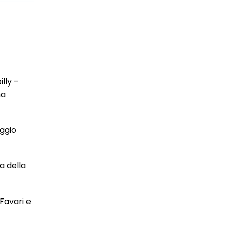
lly –
ma
aggio
a della
Favari e