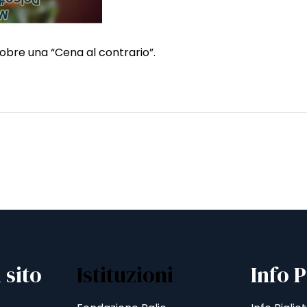
obre una “Cena al contrario”.
 sito
Istituzioni
Info P