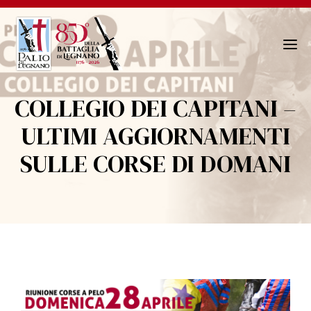
N
a
v
COLLEGIO DEI CAPITANI –
i
g
ULTIMI AGGIORNAMENTI
a
SULLE CORSE DI DOMANI
z
i
o
n
e
T
o
g
g