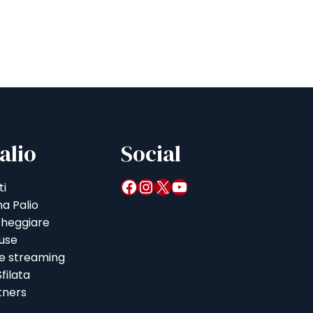
alio
Social
Facebook
Instagram
X
YouTube
ti
a Palio
heggiare
iuse
 e streaming
filata
tners