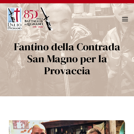
N
a
v
Fantino della Contrada
i
g
San Magno per la
a
Provaccia
z
i
o
n
e
T
o
g
g