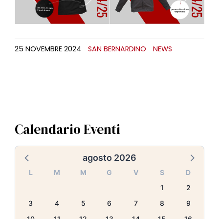
25 NOVEMBRE 2024
SAN BERNARDINO
NEWS
Calendario Eventi
agosto 2026
L
M
M
G
V
S
D
1
2
3
4
5
6
7
8
9
10
11
12
13
14
15
16