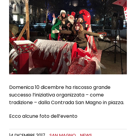
l
e
Domenica 10 dicembre ha riscosso grande
successo l’iniziativa organizzata – come
tradizione – dalla Contrada San Magno in piazza.
Ecco alcune foto dell’evento
14 DICEMBRE 2017
SAN MAGNO
NEWS