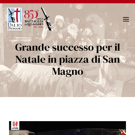
N
a
v
Grande successo per il
i
g
Natale in piazza di San
a
Magno
z
i
o
n
e
T
o
g
g