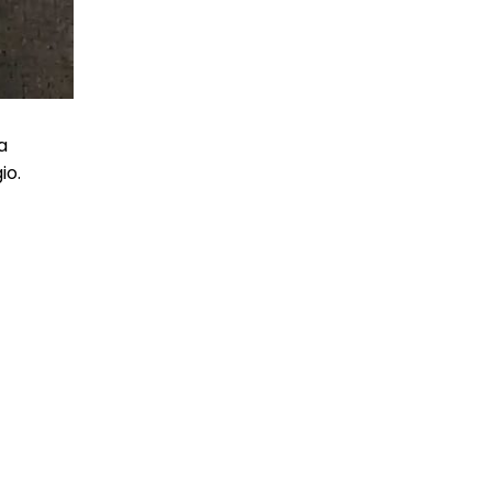
a
io.