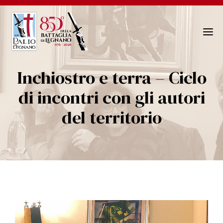
N
a
v
Inchiostro e terra – Ciclo
i
g
di incontri con gli autori
a
del territorio
z
i
o
n
e
T
o
g
g