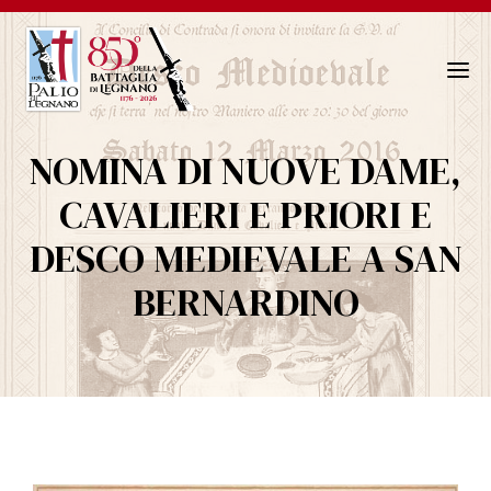
N
a
v
NOMINA DI NUOVE DAME,
i
g
CAVALIERI E PRIORI E
a
DESCO MEDIEVALE A SAN
z
i
BERNARDINO
o
n
e
T
o
g
g