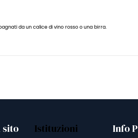
gnati da un calice di vino rosso o una birra.
 sito
Istituzioni
Info P