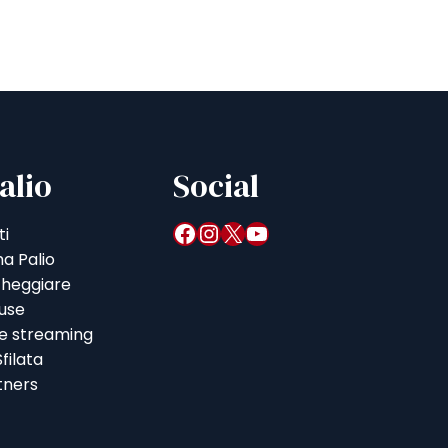
alio
Social
Facebook
Instagram
X
YouTube
ti
a Palio
heggiare
iuse
 e streaming
filata
tners