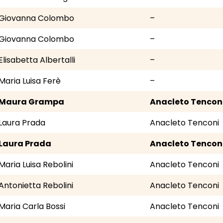
Giovanna Colombo
–
Giovanna Colombo
–
Elisabetta Albertalli
–
Maria Luisa Ferè
–
Maura Grampa
Anacleto Tencon
Laura Prada
Anacleto Tenconi
Laura Prada
Anacleto Tencon
Maria Luisa Rebolini
Anacleto Tenconi
Antonietta Rebolini
Anacleto Tenconi
Maria Carla Bossi
Anacleto Tenconi