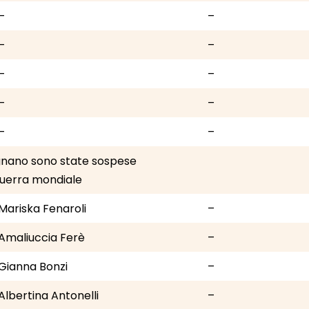
–
–
–
–
–
–
–
–
–
–
 Legnano sono state sospese
guerra mondiale
Mariska Fenaroli
–
Amaliuccia Ferè
–
Gianna Bonzi
–
Albertina Antonelli
–