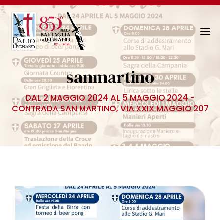
N
a
v
sanmartino
i
g
DAL 2 MAGGIO 2024 AL 5 MAGGIO 2024 -
a
CONTRADA SAN MARTINO, VIA XXIX MAGGIO 207
z
i
o
n
e
T
o
g
g