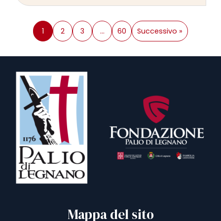
1
2
3
…
60
Successivo »
Mappa del sito