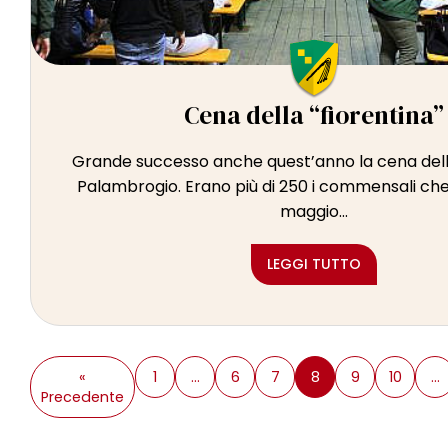
Cena della “fiorentina”
Grande successo anche quest’anno la cena della
Palambrogio. Erano più di 250 i commensali ch
maggio...
LEGGI TUTTO
«
1
…
6
7
8
9
10
…
Precedente