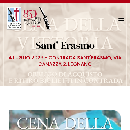
N
a
v
Sant' Erasmo
i
g
4 LUGLIO 2026 - CONTRADA SANT'ERASMO, VIA
a
CANAZZA 2, LEGNANO
z
i
o
n
e
T
o
g
g