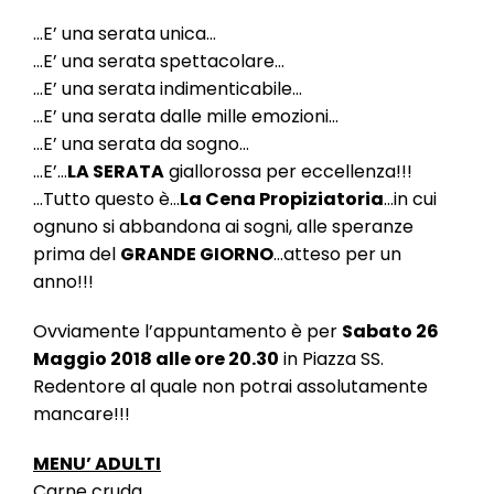
l
e
…E’ una serata unica…
…E’ una serata spettacolare…
…E’ una serata indimenticabile…
…E’ una serata dalle mille emozioni…
…E’ una serata da sogno…
…E’…
LA SERATA
giallorossa per eccellenza!!!
…Tutto questo è…
La Cena Propiziatoria
…in cui
ognuno si abbandona ai sogni, alle speranze
prima del
GRANDE GIORNO
…atteso per un
anno!!!
Ovviamente l’appuntamento è per
Sabato 26
Maggio 2018 alle ore 20.30
in Piazza SS.
Redentore al quale non potrai assolutamente
mancare!!!
MENU’ ADULTI
Carne cruda