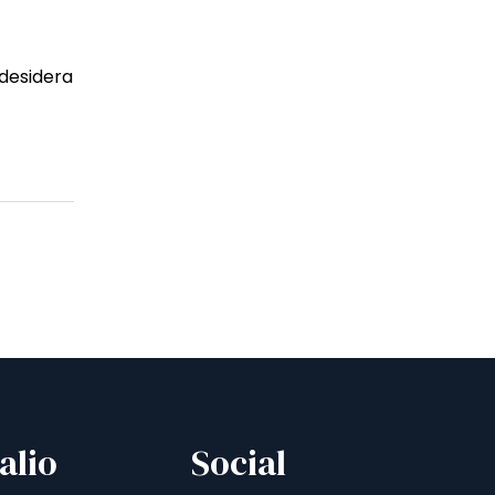
desidera
alio
Social