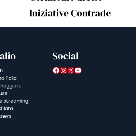
Iniziative Contrade
alio
Social
Facebook
Instagram
X
YouTube
ti
a Palio
heggiare
iuse
 e streaming
filata
tners