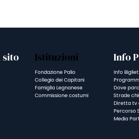
 sito
Istituzioni
Info P
Fondazione Palio
Info Bigliet
Collegio dei Capitani
Programm
Famiglia Legnanese
Dove parc
Commissione costumi
Strade ch
Diretta tv
Percorso S
Media Par