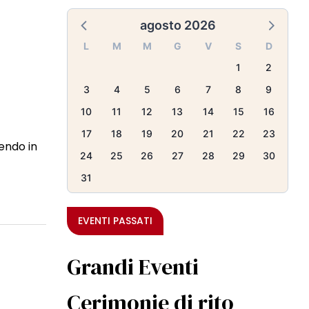
agosto 2026
L
M
M
G
V
S
D
1
2
3
4
5
6
7
8
9
10
11
12
13
14
15
16
17
18
19
20
21
22
23
endo in
24
25
26
27
28
29
30
31
EVENTI PASSATI
Grandi Eventi
Cerimonie di rito