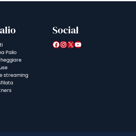
alio
Social
Facebook
Instagram
X
YouTube
ti
a Palio
heggiare
iuse
 e streaming
filata
tners