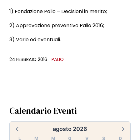
l
e
1) Fondazione Palio – Decisioni in merito;
2) Approvazione preventivo Palio 2016;
3) Varie ed eventuali.
24 FEBBRAIO 2016
PALIO
Calendario Eventi
agosto 2026
L
M
M
G
V
S
D