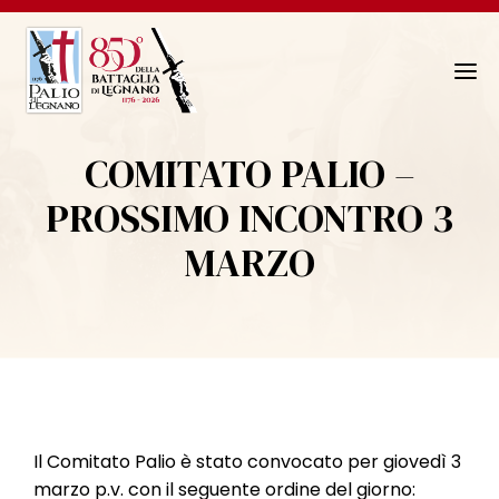
N
a
v
COMITATO PALIO –
i
g
PROSSIMO INCONTRO 3
a
MARZO
z
i
o
n
e
T
o
g
Il Comitato Palio è stato convocato per giovedì 3
g
marzo p.v. con il seguente ordine del giorno: