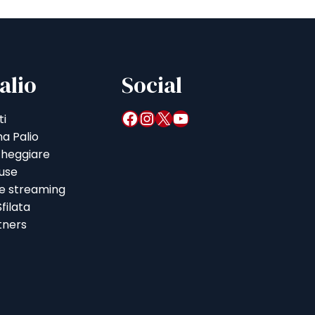
alio
Social
Facebook
Instagram
X
YouTube
ti
a Palio
heggiare
iuse
 e streaming
filata
tners