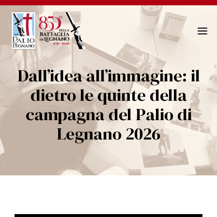
N
a
v
Dall’idea all’immagine: il
i
g
dietro le quinte della
a
campagna del Palio di
z
i
Legnano 2026
o
n
e
T
o
g
g