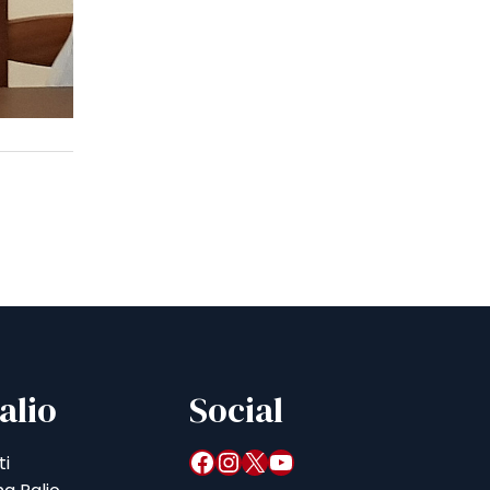
alio
Social
Facebook
Instagram
X
YouTube
ti