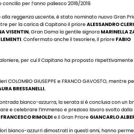
vo concilio per l’anno paliesco 2018/2019.
te alla reggenza uscente, è stato nominato nuovo Gran Pri
tre per la carica di Capitano il priore
ALESSANDRO CLERI
A VISENTIN
, Gran Dama la gentile signora
MARINELLA 
LEMENTI
. Confermato anche il tesoriere, il priore
FABIO
loniere, per cui il Capitano ha proposto rispettivamente 
concilieri COLOMBO GIUSEPPE e FRANCO GAVOSTO, mentre per 
AURA BRESSANELLI.
ontrada bianco-azzurra, la serata si è conclusa con un bri
aziare e celebrare l’immenso e prezioso lavoro svolto dalla
o
FRANCESCO RIMOLDI
e il Gran Priore
GIANCARLO ALBE
olori bianco-azzurri dimostrati in questi anni, hanno perme