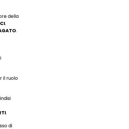
ore della
CI
.
ZAGATO
.
i
il ruolo
ndisi
RTI
.
sso di