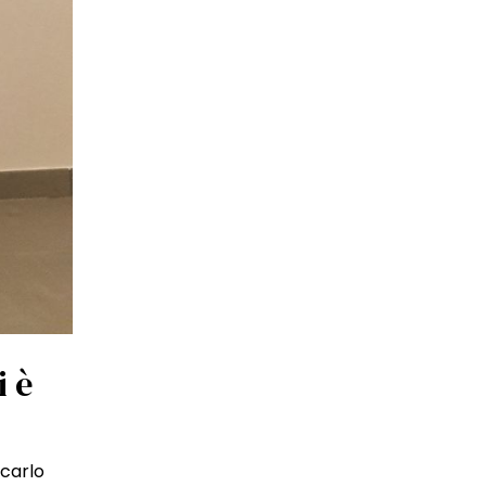
i è
ncarlo