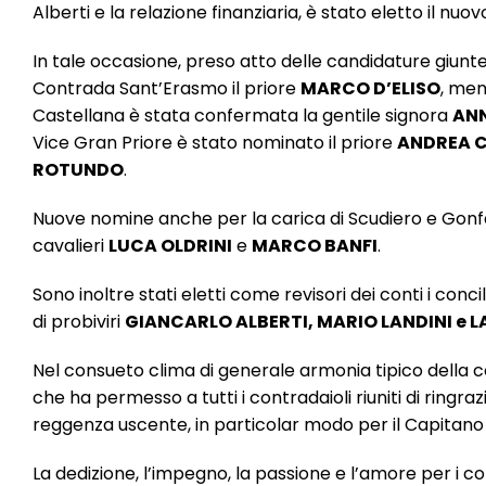
Alberti e la relazione finanziaria, è stato eletto il nuo
In tale occasione, preso atto delle candidature giun
Contrada Sant’Erasmo il priore
MARCO D’ELISO
, men
Castellana è stata confermata la gentile signora
ANN
Vice Gran Priore è stato nominato il priore
ANDREA C
ROTUNDO
.
Nuove nomine anche per la carica di Scudiero e Gonfa
cavalieri
LUCA OLDRINI
e
MARCO BANFI
.
Sono inoltre stati eletti come revisori dei conti i 
di probiviri
GIANCARLO ALBERTI, MARIO LANDINI e L
Nel consueto clima di generale armonia tipico della c
che ha permesso a tutti i contradaioli riuniti di ringr
reggenza uscente, in particolar modo per il Capitan
La dedizione, l’impegno, la passione e l’amore per i c