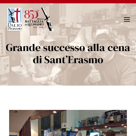
N
a
v
Grande successo alla cena
i
g
di Sant’Erasmo
a
z
i
o
n
e
T
o
g
g