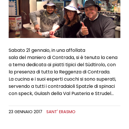
l
e
Sabato 21 gennaio, in una affollata
sala del maniero di Contrada, si è tenuta la cena
a tema dedicata ai piatti tipici del Sùdtirolo, con
la presenza di tutta la Reggenza di Contrada.
La cucina e i suoi esperti cuochi si sono superati,
servendo a tutti i contradaioli Spatzle di spinaci
con speck, Gulash della Val Pusteria e Strudel…
23 GENNAIO 2017
SANT' ERASMO