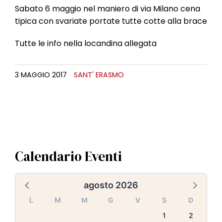
Sabato 6 maggio nel maniero di via Milano cena
tipica con svariate portate tutte cotte alla brace
Tutte le info nella locandina allegata
3 MAGGIO 2017
SANT' ERASMO
Calendario Eventi
agosto 2026
L
M
M
G
V
S
D
1
2