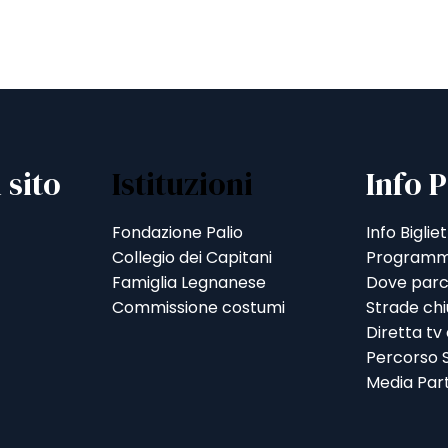
 sito
Istituzioni
Info P
Fondazione Palio
Info Bigliet
Collegio dei Capitani
Programm
Famiglia Legnanese
Dove parc
Commissione costumi
Strade ch
Diretta tv
Percorso S
Media Par