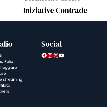
Iniziative Contrade
alio
Social
Facebook
Instagram
X
YouTube
ti
a Palio
heggiare
iuse
 e streaming
filata
tners