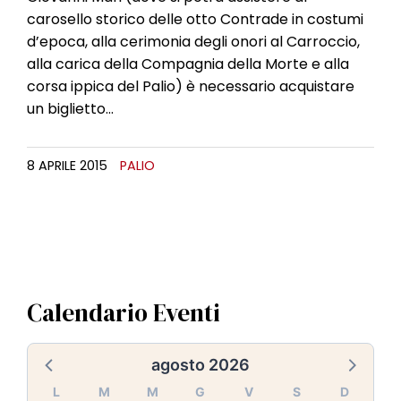
l
carosello storico delle otto Contrade in costumi
e
d’epoca, alla cerimonia degli onori al Carroccio,
alla carica della Compagnia della Morte e alla
corsa ippica del Palio) è necessario acquistare
un biglietto…
8 APRILE 2015
PALIO
Calendario Eventi
agosto 2026
L
M
M
G
V
S
D