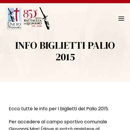
N
a
v
INFO BIGLIETTI PALIO
i
g
2015
a
z
i
o
n
e
T
Ecco tutte le info per i biglietti del Palio 2015.
o
g
Per accedere al campo sportivo comunale
g
Giovanni Mari (dove si potrà assistere al