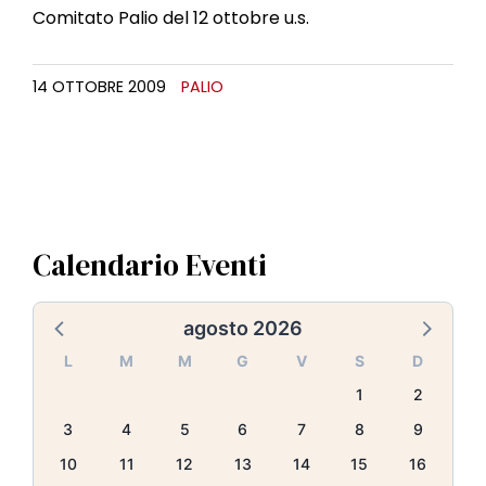
l
Comitato Palio del 12 ottobre u.s.
e
14 OTTOBRE 2009
PALIO
Calendario Eventi
agosto 2026
L
M
M
G
V
S
D
1
2
3
4
5
6
7
8
9
10
11
12
13
14
15
16