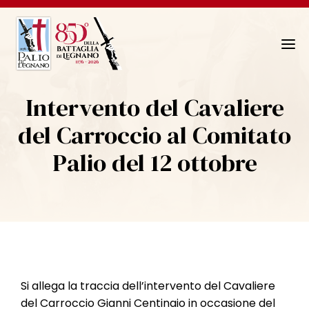
N
a
v
Intervento del Cavaliere
i
g
del Carroccio al Comitato
a
Palio del 12 ottobre
z
i
o
n
e
T
o
g
Si allega la traccia dell’intervento del Cavaliere
g
del Carroccio Gianni Centinaio in occasione del