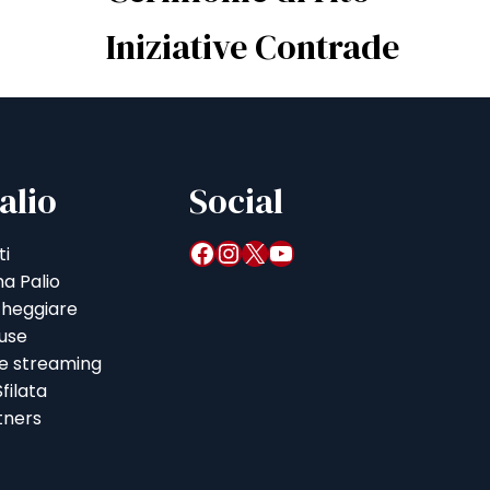
Iniziative Contrade
alio
Social
Facebook
Instagram
X
YouTube
ti
a Palio
heggiare
iuse
 e streaming
filata
tners