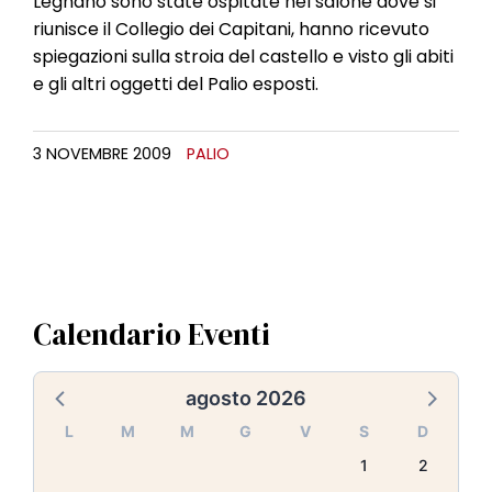
Legnano sono state ospitate nel salone dove si
l
riunisce il Collegio dei Capitani, hanno ricevuto
e
spiegazioni sulla stroia del castello e visto gli abiti
e gli altri oggetti del Palio esposti.
3 NOVEMBRE 2009
PALIO
Calendario Eventi
agosto 2026
L
M
M
G
V
S
D
1
2