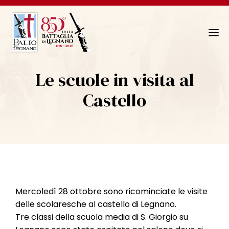
N
a
v
Le scuole in visita al
i
g
Castello
a
z
i
o
n
e
T
Mercoledì 28 ottobre sono ricominciate le visite
o
delle scolaresche al castello di Legnano.
g
Tre classi della scuola media di S. Giorgio su
g