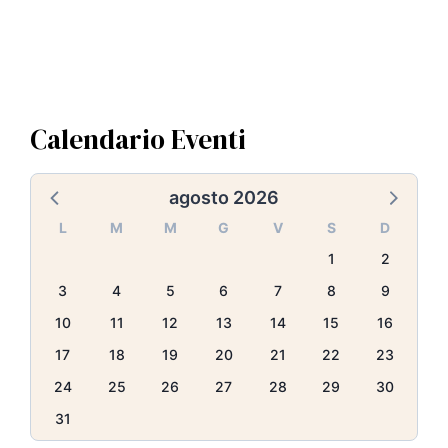
l
e
Calendario Eventi
agosto 2026
L
M
M
G
V
S
D
1
2
3
4
5
6
7
8
9
10
11
12
13
14
15
16
17
18
19
20
21
22
23
24
25
26
27
28
29
30
31