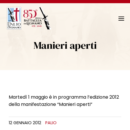
N
a
v
Manieri aperti
i
g
a
z
i
o
n
e
Martedì 1 maggio è in programma l’edizione 2012
T
della manifestazione “Manieri aperti”
o
g
12 GENNAIO 2012
PALIO
g