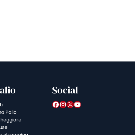
alio
Social
Facebook
Instagram
X
YouTube
ti
a Palio
heggiare
iuse
 e streaming