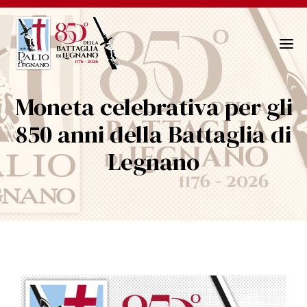
N
a
v
Moneta celebrativa per gli
i
g
850 anni della Battaglia di
a
Legnano
z
i
o
n
e
T
o
g
g