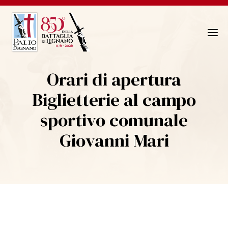
N
a
v
Orari di apertura
i
g
Biglietterie al campo
a
sportivo comunale
z
i
Giovanni Mari
o
n
e
T
o
g
g