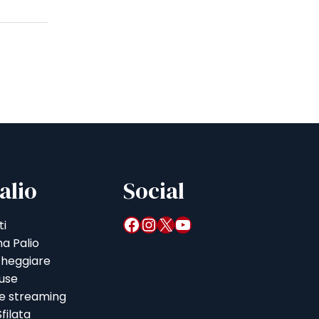
alio
Social
Facebook
Instagram
X
YouTube
ti
a Palio
heggiare
iuse
 e streaming
filata