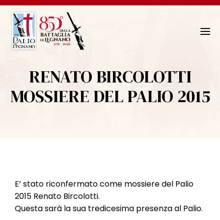
N
a
v
RENATO BIRCOLOTTI
i
g
MOSSIERE DEL PALIO 2015
a
z
i
o
n
e
T
E’ stato riconfermato come mossiere del Palio
o
2015 Renato Bircolotti.
g
Questa sarà la sua tredicesima presenza al Palio.
g