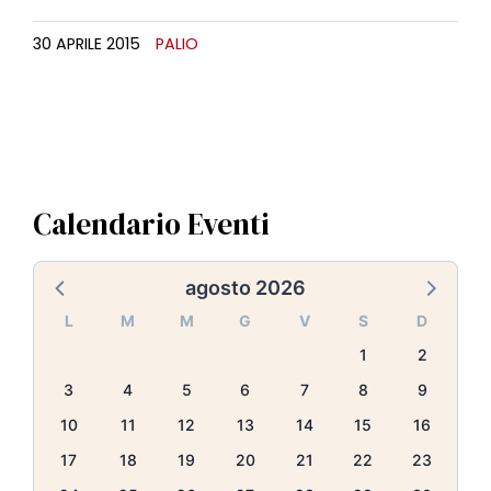
l
e
30 APRILE 2015
PALIO
Calendario Eventi
agosto 2026
L
M
M
G
V
S
D
1
2
3
4
5
6
7
8
9
10
11
12
13
14
15
16
17
18
19
20
21
22
23