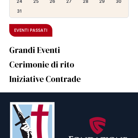
24
25
26
27
28
29
30
31
EVENTI PASSATI
Grandi Eventi
Cerimonie di rito
Iniziative Contrade