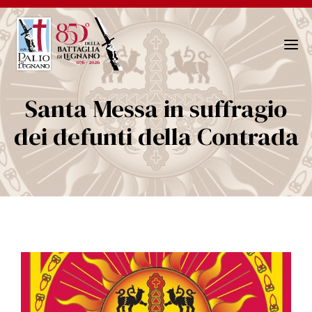
N
a
v
Santa Messa in suffragio
i
g
dei defunti della Contrada
a
z
i
o
n
e
T
o
g
g