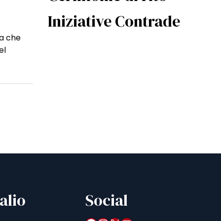
Iniziative Contrade
ca che
el
alio
Social