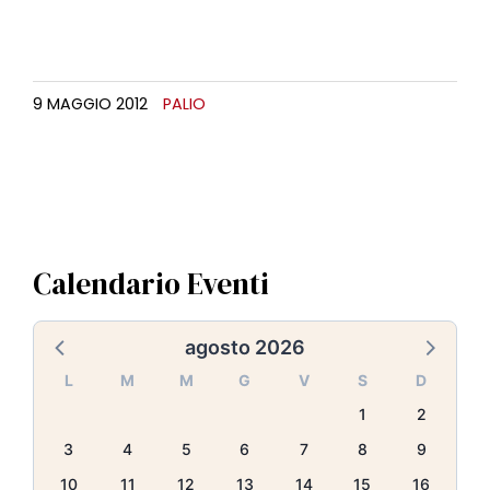
l
e
9 MAGGIO 2012
PALIO
Calendario Eventi
agosto 2026
L
M
M
G
V
S
D
1
2
3
4
5
6
7
8
9
10
11
12
13
14
15
16