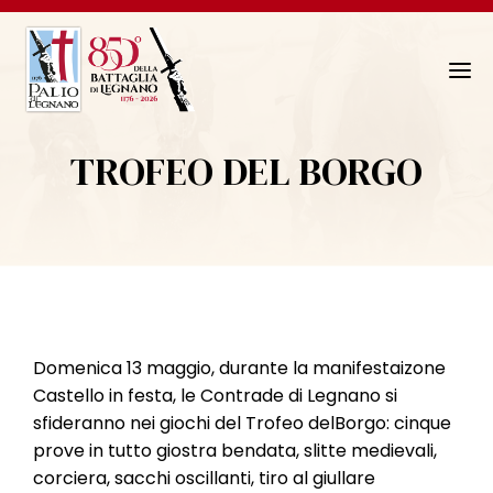
N
a
v
TROFEO DEL BORGO
i
g
a
z
i
o
n
e
Domenica 13 maggio, durante la manifestaizone
T
Castello in festa, le Contrade di Legnano si
o
sfideranno nei giochi del Trofeo delBorgo: cinque
g
prove in tutto giostra bendata, slitte medievali,
g
corciera, sacchi oscillanti, tiro al giullare