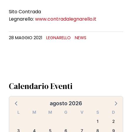
Sito Contrada
Legnarello:
www.contradalegnarello.it
28 MAGGIO 2021
LEGNARELLO
NEWS
Calendario Eventi
agosto 2026
L
M
M
G
V
S
D
1
2
3
4
5
6
7
8
9