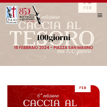
N
a
v
100giorni
i
g
16 FEBBRAIO 2024 - PIAZZA SAN MAGNO
a
z
i
o
n
e
T
o
g
g