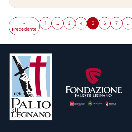
«
1
…
3
4
5
6
7
…
Precedente