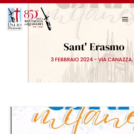
N
a
v
Sant' Erasmo
i
g
3 FEBBRAIO 2024 - VIA CANAZZA,
a
z
i
o
n
e
T
o
g
g