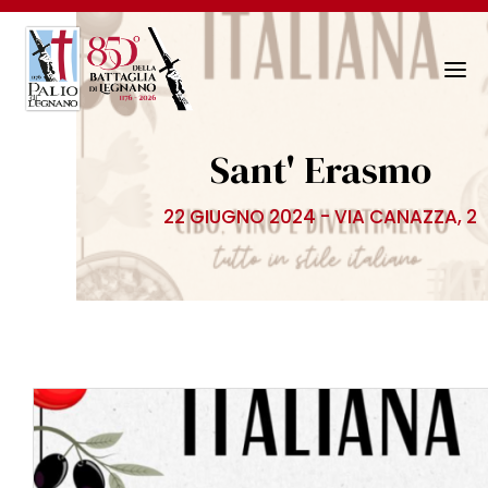
N
a
v
Sant' Erasmo
i
g
22 GIUGNO 2024 - VIA CANAZZA, 2
a
z
i
o
n
e
T
o
g
g