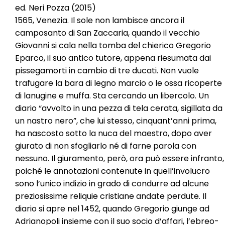
ed. Neri Pozza (2015)
1565, Venezia. Il sole non lambisce ancora il
camposanto di San Zaccaria, quando il vecchio
Giovanni si cala nella tomba del chierico Gregorio
Eparco, il suo antico tutore, appena riesumata dai
pissegamorti in cambio di tre ducati. Non vuole
trafugare la bara di legno marcio o le ossa ricoperte
di lanugine e muffa. Sta cercando un libercolo. Un
diario “avvolto in una pezza di tela cerata, sigillata da
un nastro nero”, che lui stesso, cinquant’anni prima,
ha nascosto sotto la nuca del maestro, dopo aver
giurato di non sfogliarlo né di farne parola con
nessuno. Il giuramento, però, ora può essere infranto,
poiché le annotazioni contenute in quell’involucro
sono l’unico indizio in grado di condurre ad alcune
preziosissime reliquie cristiane andate perdute. Il
diario si apre nel 1452, quando Gregorio giunge ad
Adrianopoli insieme con il suo socio d’affari, l’ebreo-