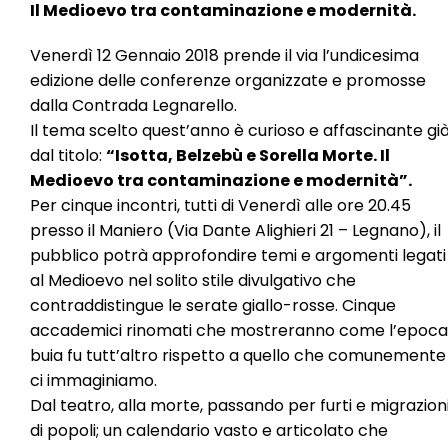
l
Il Medioevo tra contaminazione e modernità.
e
Venerdì 12 Gennaio 2018 prende il via l’undicesima
edizione delle conferenze organizzate e promosse
dalla Contrada Legnarello.
Il tema scelto quest’anno è curioso e affascinante gi
dal titolo:
“Isotta, Belzebù e Sorella Morte. Il
Medioevo tra contaminazione e modernità”.
Per cinque incontri, tutti di Venerdì alle ore 20.45
presso il Maniero (Via Dante Alighieri 21 – Legnano), il
pubblico potrà approfondire temi e argomenti legati
al Medioevo nel solito stile divulgativo che
contraddistingue le serate giallo-rosse. Cinque
accademici rinomati che mostreranno come l’epoca
buia fu tutt’altro rispetto a quello che comunemente
ci immaginiamo.
Dal teatro, alla morte, passando per furti e migrazion
di popoli; un calendario vasto e articolato che