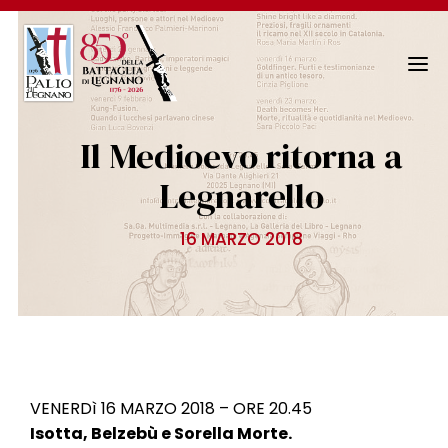
N
a
v
Il Medioevo ritorna a
i
g
Legnarello
a
z
16 MARZO 2018
i
o
n
e
T
o
g
VENERDì 16 MARZO 2018 – ORE 20.45
g
Isotta, Belzebù e Sorella Morte.